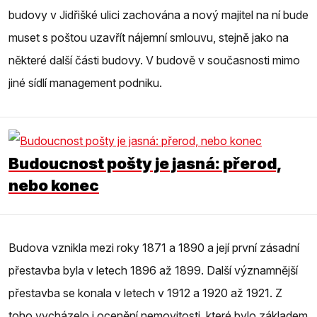
budovy v Jidřišké ulici zachována a nový majitel na ní bude
muset s poštou uzavřít nájemní smlouvu, stejně jako na
některé další části budovy. V budově v současnosti mimo
jiné sídlí management podniku.
Budoucnost pošty je jasná: přerod,
nebo konec
Budova vznikla mezi roky 1871 a 1890 a její první zásadní
přestavba byla v letech 1896 až 1899. Další významnější
přestavba se konala v letech v 1912 a 1920 až 1921. Z
toho vycházelo i ocenění nemovitosti, které bylo základem