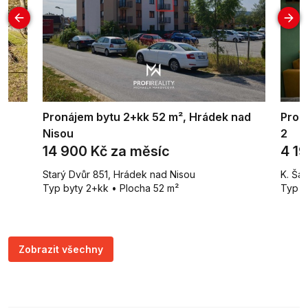
Pronájem bytu 2+kk 52 m², Hrádek nad
Prod
Nisou
2
14 900 Kč za měsíc
4 1
Starý Dvůr 851, Hrádek nad Nisou
K. Ša
Typ byty 2+kk • Plocha 52 m²
Typ b
Zobrazit všechny