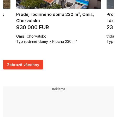
ic
Prodej rodinného domu 230 m², Omiš,
Pron
Chorvatsko
Lázn
930 000 EUR
23 
Omiš, Chorvatsko
třída 
Typ rodinné domy • Plocha 230 m²
Typ b
Zobrazit všechny