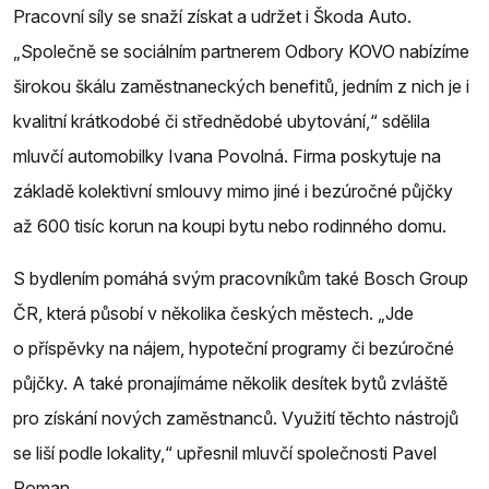
Pracovní síly se snaží získat a udržet i Škoda Auto.
„Společně se sociálním partnerem Odbory KOVO nabízíme
širokou škálu zaměstnaneckých benefitů, jedním z nich je i
kvalitní krátkodobé či střednědobé ubytování,“ sdělila
mluvčí automobilky Ivana Povolná. Firma poskytuje na
základě kolektivní smlouvy mimo jiné i bezúročné půjčky
až 600 tisíc korun na koupi bytu nebo rodinného domu.
S bydlením pomáhá svým pracovníkům také Bosch Group
ČR, která působí v několika českých městech. „Jde
o příspěvky na nájem, hypoteční programy či bezúročné
půjčky. A také pronajímáme několik desítek bytů zvláště
pro získání nových zaměstnanců. Využití těchto nástrojů
se liší podle lokality,“ upřesnil mluvčí společnosti Pavel
Roman.