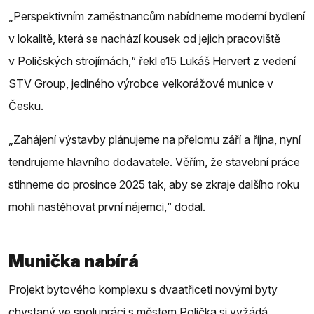
„Perspektivním zaměstnancům nabídneme moderní bydlení
v lokalitě, která se nachází kousek od jejich pracoviště
v Poličských strojírnách,“ řekl e15 Lukáš Hervert z vedení
STV Group, jediného výrobce velkorážové munice v
Česku.
„Zahájení výstavby plánujeme na přelomu září a října, nyní
tendrujeme hlavního dodavatele. Věřím, že stavební práce
stihneme do prosince 2025 tak, aby se zkraje dalšího roku
mohli nastěhovat první nájemci,“ dodal.
Munička nabírá
Projekt bytového komplexu s dvaatřiceti novými byty
chystaný ve spolupráci s městem Polička si vyžádá