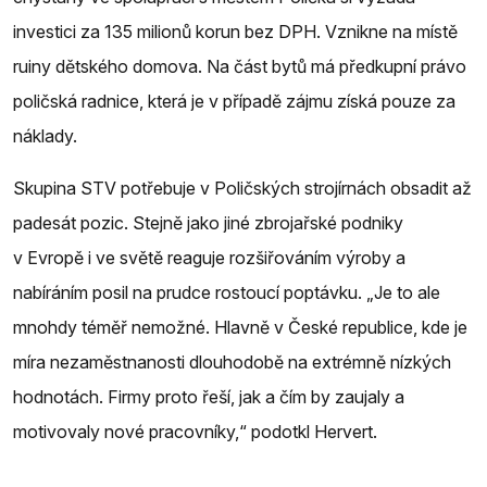
investici za 135 milionů korun bez DPH. Vznikne na místě
ruiny dětského domova. Na část bytů má předkupní právo
poličská radnice, která je v případě zájmu získá pouze za
náklady.
Skupina STV potřebuje v Poličských strojírnách obsadit až
padesát pozic. Stejně jako jiné zbrojařské podniky
v Evropě i ve světě reaguje rozšiřováním výroby a
nabíráním posil na prudce rostoucí poptávku. „Je to ale
mnohdy téměř nemožné. Hlavně v České republice, kde je
míra nezaměstnanosti dlouhodobě na extrémně nízkých
hodnotách. Firmy proto řeší, jak a čím by zaujaly a
motivovaly nové pracovníky,“ podotkl Hervert.