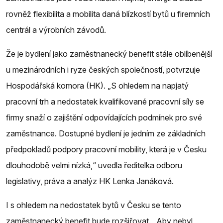
rovněž flexibilita a mobilita daná blízkostí bytů u firemních
centrál a výrobních závodů.
Že je bydlení jako zaměstnanecký benefit stále oblíbenější
u mezinárodních i ryze českých společností, potvrzuje
Hospodářská komora (HK). „S ohledem na napjatý
pracovní trh a nedostatek kvalifikované pracovní síly se
firmy snaží o zajištění odpovídajících podmínek pro své
zaměstnance. Dostupné bydlení je jedním ze základních
předpokladů podpory pracovní mobility, která je v Česku
dlouhodobě velmi nízká,“ uvedla ředitelka odboru
legislativy, práva a analýz HK Lenka Janáková.
I s ohledem na nedostatek bytů v Česku se tento
zaměstnanecký benefit bude rozšiřovat. „Aby nebyl