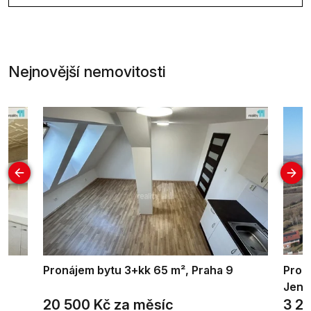
Nejnovější nemovitosti
Pronájem bytu 3+kk 65 m², Praha 9
Prod
Jenč
20 500 Kč za měsíc
3 2