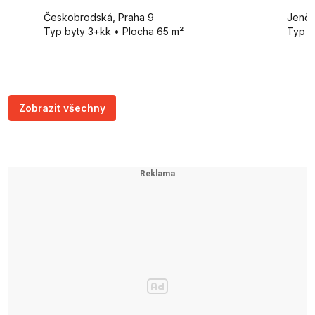
Českobrodská, Praha 9
Jenči
Typ byty 3+kk • Plocha 65 m²
Typ p
Zobrazit všechny