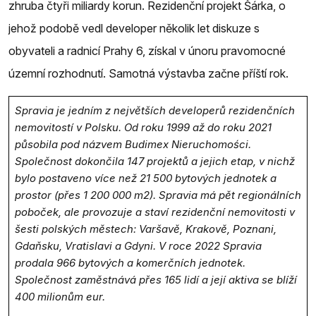
zhruba čtyři miliardy korun. Rezidenční projekt Šárka, o
jehož podobě vedl developer několik let diskuze s
obyvateli a radnicí Prahy 6, získal v únoru pravomocné
územní rozhodnutí. Samotná výstavba začne příští rok.
Spravia je jedním z největších developerů rezidenčních
nemovitostí v Polsku. Od roku 1999 až do roku 2021
působila pod názvem Budimex Nieruchomości.
Společnost dokončila 147 projektů a jejich etap, v nichž
bylo postaveno více než 21 500 bytových jednotek a
prostor (přes 1 200 000 m2). Spravia má pět regionálních
poboček, ale provozuje a staví rezidenční nemovitosti v
šesti polských městech: Varšavě, Krakově, Poznani,
Gdaňsku, Vratislavi a Gdyni. V roce 2022 Spravia
prodala 966 bytových a komerčních jednotek.
Společnost zaměstnává přes 165 lidí a její aktiva se blíží
400 milionům eur.