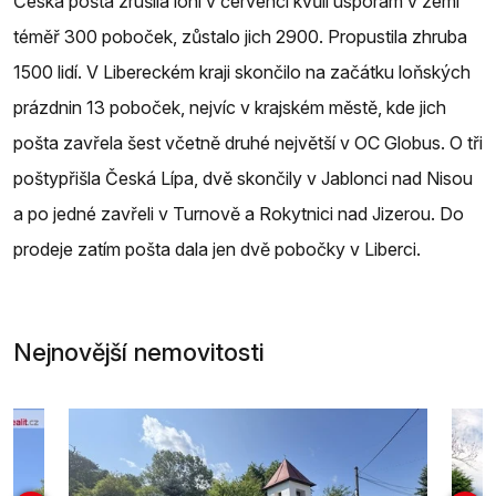
Česká pošta zrušila loni v červenci kvůli úsporám v zemi
téměř 300 poboček, zůstalo jich 2900. Propustila zhruba
1500 lidí. V Libereckém kraji skončilo na začátku loňských
prázdnin 13 poboček, nejvíc v krajském městě, kde jich
pošta zavřela šest včetně druhé největší v OC Globus. O tři
poštypřišla Česká Lípa, dvě skončily v Jablonci nad Nisou
a po jedné zavřeli v Turnově a Rokytnici nad Jizerou. Do
prodeje zatím pošta dala jen dvě pobočky v Liberci.
Nejnovější nemovitosti