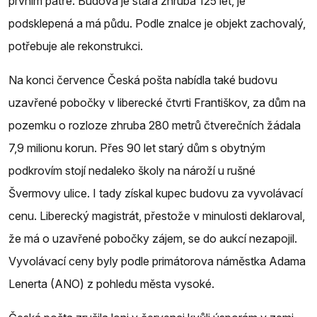
prvním patře. Budova je stará zhruba 125 let, je
podsklepená a má půdu. Podle znalce je objekt zachovalý,
potřebuje ale rekonstrukci.
Na konci července Česká pošta nabídla také budovu
uzavřené pobočky v liberecké čtvrti Františkov, za dům na
pozemku o rozloze zhruba 280 metrů čtverečních žádala
7,9 milionu korun. Přes 90 let starý dům s obytným
podkrovím stojí nedaleko školy na nároží u rušné
Švermovy ulice. I tady získal kupec budovu za vyvolávací
cenu. Liberecký magistrát, přestože v minulosti deklaroval,
že má o uzavřené pobočky zájem, se do aukcí nezapojil.
Vyvolávací ceny byly podle primátorova náměstka Adama
Lenerta (ANO) z pohledu města vysoké.