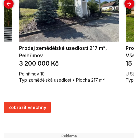
Prodej zemědělské usedlosti 217 m²,
Prod
Pelhřimov
Všeš
3 200 000 Kč
15 
Pelhřimov 10
U Stáj
Typ zemědělská usedlost • Plocha 217 m²
Typ r
Zobrazit všechny