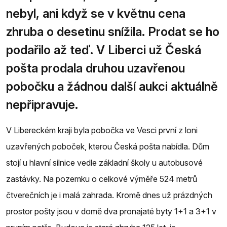
nebyl, ani když se v květnu cena
zhruba o desetinu snížila. Prodat se ho
podařilo až teď. V Liberci už Česká
pošta prodala druhou uzavřenou
pobočku a žádnou další aukci aktuálně
nepřipravuje.
V Libereckém kraji byla pobočka ve Vesci první z loni
uzavřených poboček, kterou Česká pošta nabídla. Dům
stojí u hlavní silnice vedle základní školy u autobusové
zastávky. Na pozemku o celkové výměře 524 metrů
čtverečních je i malá zahrada. Kromě dnes už prázdných
prostor pošty jsou v domě dva pronajaté byty 1+1 a 3+1 v