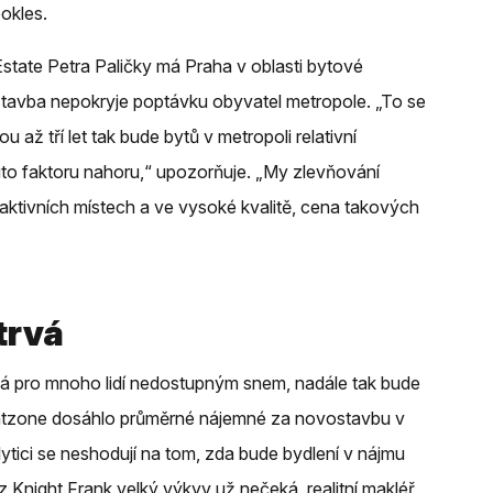
okles.
 Estate Petra Paličky má Praha v oblasti bytové
tavba nepokryje poptávku obyvatel metropole. „To se
 až tří let tak bude bytů v metropoli relativní
uto faktoru nahoru,“ upozorňuje. „My zlevňování
raktivních místech a ve vysoké kvalitě, cena takových
trvá
vá pro mnoho lidí nedostupným snem, nadále tak bude
latzone dosáhlo průměrné nájemné za novostavbu v
ytici se neshodují na tom, zda bude bydlení v nájmu
 Knight Frank velký výkyv už nečeká, realitní makléř