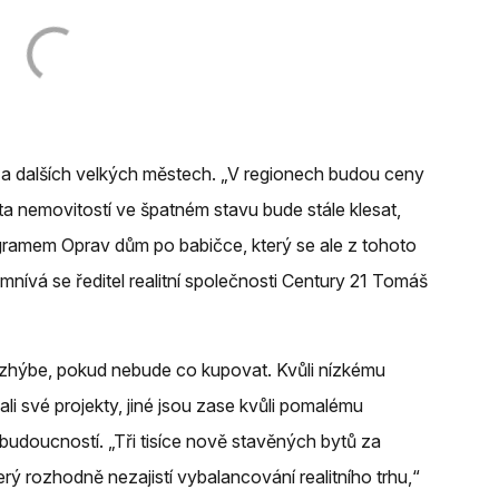
 a dalších velkých městech. „V regionech budou ceny
a nemovitostí ve špatném stavu bude stále klesat,
gramem Oprav dům po babičce, který se ale z tohoto
mnívá se ředitel realitní společnosti Century 21 Tomáš
rozhýbe, pokud nebude co kupovat. Kvůli nízkému
li své projekty, jiné jsou zase kvůli pomalému
udoucností. „Tři tisíce nově stavěných bytů za
rý rozhodně nezajistí vybalancování realitního trhu,“