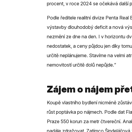
procent, v roce 2024 se očekává další p
Podle ředitele realitní divize Penta Real
výstavby dlouhodobý deficit a nová výs
nezmění ze dne na den. I v horizontu dvou
nedostatek, a ceny půjdou jen díky tom
určitě neplánujeme. Stavíme na velmi at
nemovitostí určitě dolů nepůjde.“
Zájem o nájem pře
Koupě vlastního bydlení nicméně zůstá
růst poptávka po nájmech. Podle dat F
Praze 550 korun za metr čtvereční. Anal
nadále zdražovat. Zatímco Šindelářová z