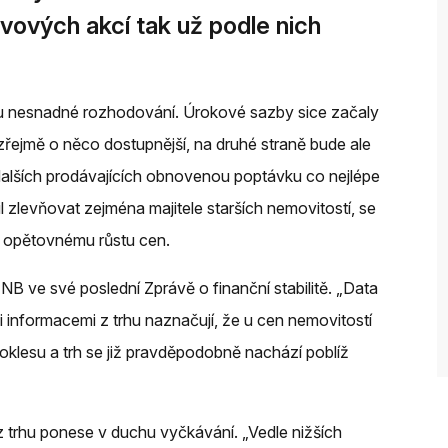
vových akcí tak už podle nich
bou nesnadné rozhodování. Úrokové sazby sice začaly
řejmě o něco dostupnější, na druhé straně bude ale
alších prodávajících obnovenou poptávku co nejlépe
l zlevňovat zejména majitele starších nemovitostí, se
k opětovnému růstu cen.
B ve své poslední Zprávě o finanční stabilitě. „Data
mi informacemi z trhu naznačují, že u cen nemovitostí
 poklesu a trh se již pravděpodobně nachází poblíž
z trhu ponese v duchu vyčkávání. „Vedle nižších