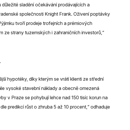
důležité sladění očekávání prodávajících a
oradenské společnosti Knight Frank. Oživení poptávky
„Výjimku tvoří prodeje trofejních a prémiových
em ze strany tuzemských i zahraničních investorů,“
í
í hypotéky, díky kterým se vrátí klienti ze střední
 stále vysoké stavební náklady a obecně omezená
y v Praze se pohybují lehce nad 150 tisíc korun na
 dle predikcí růst o zhruba 5 až 10 procent,“ odhaduje