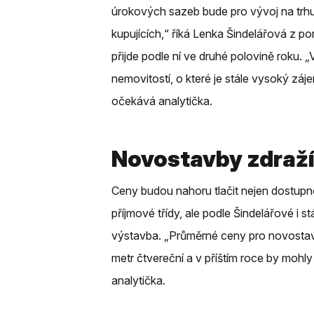
úrokových sazeb bude pro vývoj na trhu 
kupujících,“ říká Lenka Šindelářová z p
přijde podle ní ve druhé polovině roku. 
nemovitostí, o které je stále vysoký záj
očekává analytička.
Novostavby zdraž
Ceny budou nahoru tlačit nejen dostupnějš
příjmové třídy, ale podle Šindelářové i
výstavba. „Průměrné ceny pro novostavb
metr čtvereční a v příštím roce by mohly
analytička.