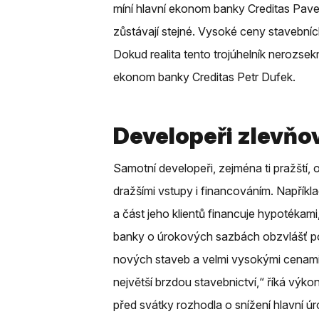
míní hlavní ekonom banky Creditas Pa
zůstávají stejné. Vysoké ceny stavebníc
Dokud realita tento trojúhelník nerozsek
ekonom banky Creditas Petr Dufek.
Developeři zlevňo
Samotní developeři, zejména ti pražští, 
dražšími vstupy i financováním. Napříkl
a část jeho klientů financuje hypotékam
banky o úrokových sazbách obzvlášť poz
nových staveb a velmi vysokými cenam
největší brzdou stavebnictví,“ říká vý
před svátky rozhodla o snížení hlavní ú