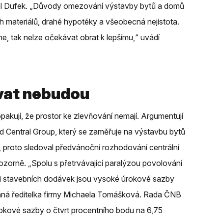
vel Dufek. „Důvody omezování výstavby bytů a domů
h materiálů, drahé hypotéky a všeobecná nejistota.
ne, tak nelze očekávat obrat k lepšímu,“ uvádí
vat nebudou
opakují, že prostor ke zlevňování nemají. Argumentují
ad Central Group, který se zaměřuje na výstavbu bytů
i, proto sledoval předvánoční rozhodování centrální
orně. „Spolu s přetrvávající paralýzou povolování
i stavebních dodávek jsou vysoké úrokové sazby
konná ředitelka firmy Michaela Tomášková. Rada ČNB
rokové sazby o čtvrt procentního bodu na 6,75