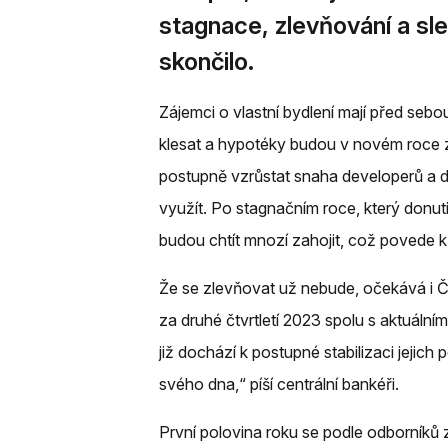
stagnace, zlevňování a sle
skončilo.
Zájemci o vlastní bydlení mají před se
klesat a hypotéky budou v novém roce z
postupně vzrůstat snaha developerů a d
využít. Po stagnačním roce, který donuti
budou chtít mnozí zahojit, což povede 
Že se zlevňovat už nebude, očekává i ČN
za druhé čtvrtletí 2023 spolu s aktuální
již dochází k postupné stabilizaci jejich
svého dna,“ píší centrální bankéři.
První polovina roku se podle odborníků 