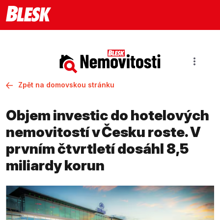
Zpět na domovskou stránku
Objem investic do hotelových
nemovitostí v Česku roste. V
prvním čtvrtletí dosáhl 8,5
miliardy korun