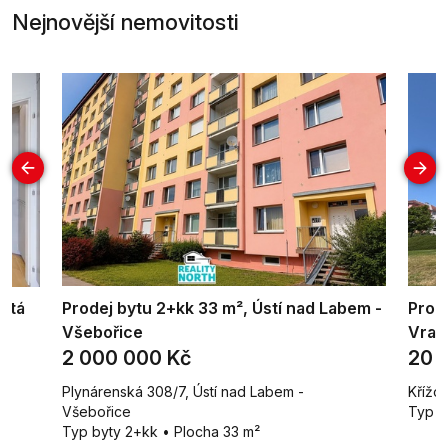
Nejnovější nemovitosti
nitá
Prodej bytu 2+kk 33 m², Ústí nad Labem -
Pron
Všebořice
Vrati
2 000 000 Kč
20 
Plynárenská 308/7, Ústí nad Labem -
Křížo
Všebořice
Typ b
Typ byty 2+kk • Plocha 33 m²