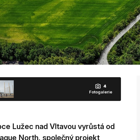
4
Fotogalerie
bce Lužec nad Vltavou vyrůstá od
rague North, společný projekt