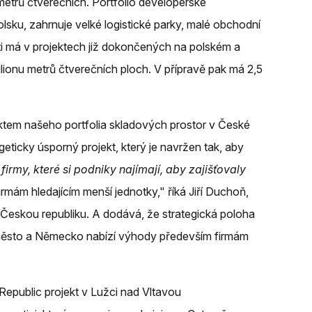
metrů čtverečních. Portfolio developerské
lsku, zahrnuje velké logistické parky, malé obchodní
ti má v projektech již dokončených na polském a
ilionu metrů čtverečních ploch. V přípravě pak má 2,5
ktem našeho portfolia skladových prostor v České
rgeticky úsporný projekt, který je navržen tak, aby
(
firmy, které si podniky najímají, aby zajišťovaly
 firmám hledajícím menší jednotky," říká Jiří Duchoň,
 Českou republiku. A dodává, že strategická poloha
 město a Německo nabízí výhody především firmám
epublic projekt v Lužci nad Vltavou