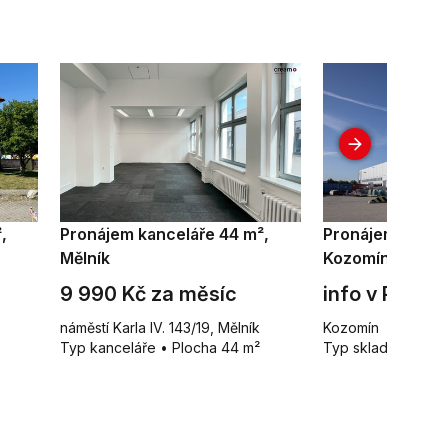
,
Pronájem kanceláře 44 m²,
Pronájem skladu
Mělník
Kozomín
9 990 Kč za měsíc
info v RK
náměstí Karla IV. 143/19, Mělník
Kozomín
Typ kanceláře • Plocha 44 m²
Typ sklady • Ploch