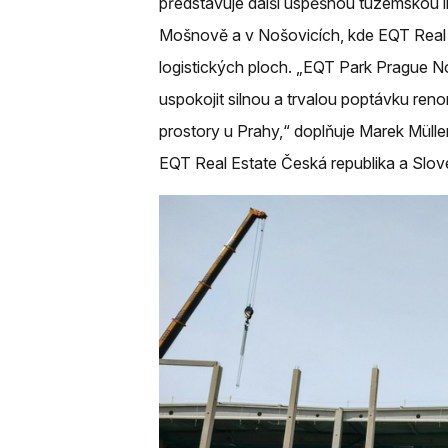
představuje další úspěšnou tuzemskou in
Mošnově a v Nošovicích, kde EQT Real Es
logistických ploch. „EQT Park Prague N
uspokojit silnou a trvalou poptávku reno
prostory u Prahy,“ doplňuje Marek Mülle
EQT Real Estate Česká republika a Slov