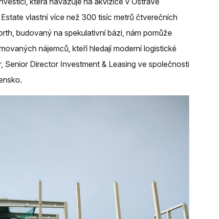
vestici, která navazuje na akvizice v Ostravě
tate vlastní více než 300 tisíc metrů čtverečních
orth, budovaný na spekulativní bázi, nám pomůže
movaných nájemců, kteří hledají moderní logistické
r, Senior Director Investment & Leasing ve společnosti
ensko.