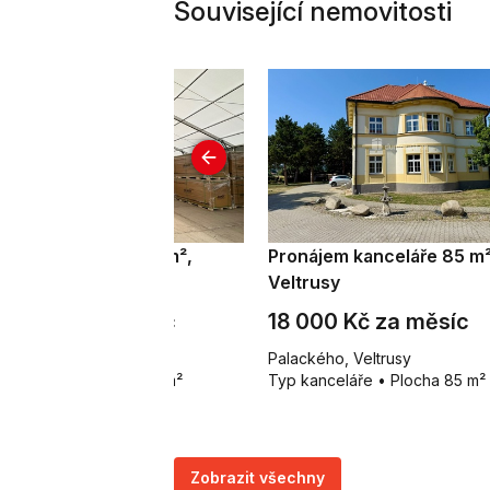
Související nemovitosti
onájem skladu 875 m²,
Pronájem kanceláře 85 m²
elahozeves
Veltrusy
5 Kč za m²/měsíc
18 000 Kč za měsíc
lahozeves
Palackého, Veltrusy
p sklady • Plocha 875 m²
Typ kanceláře • Plocha 85 m²
Zobrazit všechny