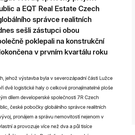
blic a EQT Real Estate Czech
lobálního správce realitních
 dnes sešli zástupci obou
polečně poklepali na konstrukční
dokončena v prvním kvartálu roku
h, jehož výstavba byla v severozápadní části Lužce
í dvě logistické haly o celkové pronajímatelné ploše
ným dílem developerské společnosti 7R Czech
lic, české pobočky globálního správce realitních
e, vývoj, pronájem a správu nemovitostí nejenom v
vlastní a provozuje více než dva a půl tisíce