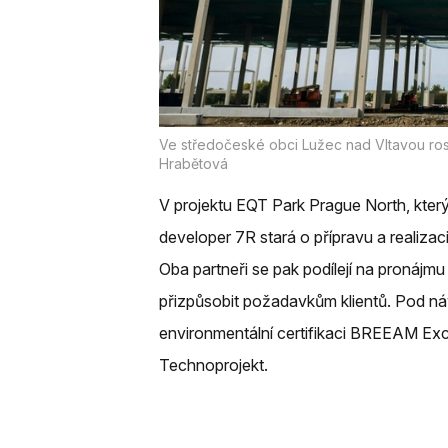
Ve středočeské obci Lužec nad Vltavou ros
Hrabětová
V projektu EQT Park Prague North, který
developer 7R stará o přípravu a realizaci
Oba partneři se pak podílejí na pronájm
přizpůsobit požadavkům klientů. Pod náv
environmentální certifikaci BREEAM Exc
Technoprojekt.