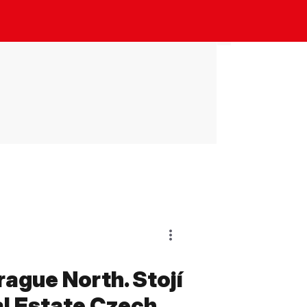
rague North. Stojí
al Estate Czech