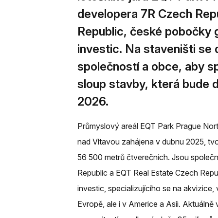
developera 7R Czech Repu
Republic, české pobočky g
investic. Na staveništi se
společností a obce, aby s
sloup stavby, která bude 
2026.
Průmyslový areál EQT Park Prague Nort
nad Vltavou zahájena v dubnu 2025, tvoř
56 500 metrů čtverečních. Jsou společ
Republic a EQT Real Estate Czech Repub
investic, specializujícího se na akvizic
Evropě, ale i v Americe a Asii. Aktuálně 