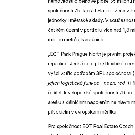
nemovitostí o celkové ploše 35 milionů 
společnosti 7R, která byla založena v Po
jednotky i městské sklady. V současnos
českém území v portfoliu více než 1,8 m
milionu metrů čtverečních.
„EQT Park Prague North je prvním proje
republice. Jedná se o plně flexibilní, ene
vyšel vstříc potřebám 3PL společností 
jejich logistické funkce - pozn. red
.) i
ředitel developerské společnosti 7R pro
areálu s dálničním napojením na hlavní
působícím v evropském měřítku.
Pro společnost EQT Real Estate Czech R