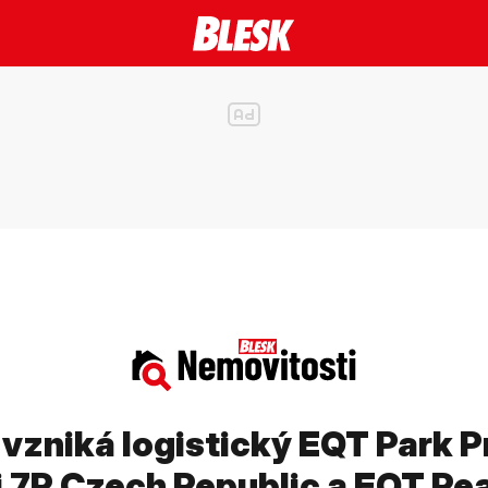
 vzniká logistický EQT Park P
i 7R Czech Republic a EQT Re