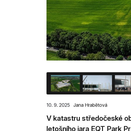
10. 9. 2025
Jana Hrabětová
V katastru středočeské o
letošního jara EQT Park P