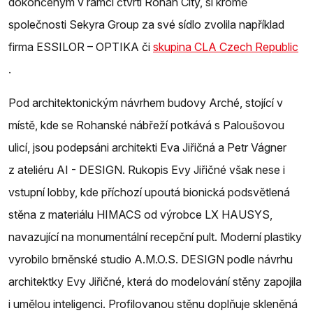
dokončeným v rámci čtvrti Rohan City, si kromě
společnosti Sekyra Group za své sídlo zvolila například
firma ESSILOR – OPTIKA či
skupina CLA Czech Republic
.
Pod architektonickým návrhem budovy Arché, stojící v
místě, kde se Rohanské nábřeží potkává s Paloušovou
ulicí, jsou podepsáni architekti Eva Jiřičná a Petr Vágner
z ateliéru AI - DESIGN. Rukopis Evy Jiřičné však nese i
vstupní lobby, kde příchozí upoutá bionická podsvětlená
stěna z materiálu HIMACS od výrobce LX HAUSYS,
navazující na monumentální recepční pult. Moderní plastiky
vyrobilo brněnské studio A.M.O.S. DESIGN podle návrhu
architektky Evy Jiřičné, která do modelování stěny zapojila
i umělou inteligenci. Profilovanou stěnu doplňuje skleněná