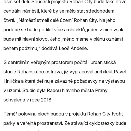
osm set dětí. Součástí projektu Rohan City bude také nové
centrální náměstí, které by se mělo stát středobodem
čtvrti. „Náměstí stmelí celé území Rohan City. Na jeho
podobě se bude podílet více architektů, jeden z nich však
bude mít hlavní slovo. Jeho jméno máme v plánu oznámit
během podzimu,“ dodává Leoš Anderle.
S centrálním veřejným prostorem počítá i urbanistická
studie Rohanského ostrova, již vypracoval architekt Pavel
Hnilička a která definuje závazné požadavky na výstavbu
v území. Studie byla Radou hlavního města Prahy
schválena v roce 2018.
Téměř polovinu ploch budou v projektu Rohan City tvořit
parky a veřejná prostranství. Ze stávající cyklostezky bude