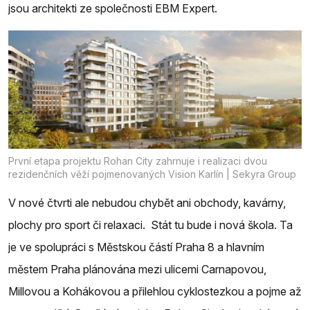
jsou architekti ze společnosti EBM Expert.
První etapa projektu Rohan City zahrnuje i realizaci dvou
rezidenčních věží pojmenovaných Vision Karlín | Sekyra Group
V nové čtvrti ale nebudou chybět ani obchody, kavárny,
plochy pro sport či relaxaci. Stát tu bude i nová škola. Ta
je ve spolupráci s Městskou částí Praha 8 a hlavním
městem Praha plánována mezi ulicemi Carnapovou,
Millovou a Kohákovou a přilehlou cyklostezkou a pojme až