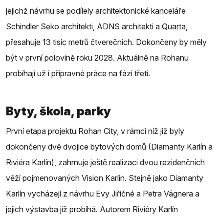
jejichž návrhu se podílely architektonické kanceláře
Schindler Seko architekti, ADNS architekti a Quarta,
přesahuje 13 tisíc metrů čtverečních. Dokončeny by měly
být v první polovině roku 2028. Aktuálně na Rohanu
probíhají už i přípravné práce na fázi třetí.
Byty, škola, parky
První etapa projektu Rohan City, v rámci níž již byly
dokončeny dvě dvojice bytových domů (Diamanty Karlín a
Riviéra Karlín), zahrnuje ještě realizaci dvou rezidenčních
věží pojmenovaných Vision Karlín. Stejně jako Diamanty
Karlín vycházejí z návrhu Evy Jiřičné a Petra Vágnera a
jejich výstavba již probíhá. Autorem Riviéry Karlín