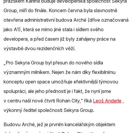
pražském Karlíně buduje developerská společnost Sekyra
Group, míří do finále. Koncem června byla slavnostně
otevřena administrativní budova Arché (dříve označovaná
jako A1), která se mimo jiné stala i sídlem svého
developera, a před časem již byly zahájeny práce na
výstavbě dvou rezidenčních věží.
„Pro Sekyra Group byl přesun do nového sídla
významným milníkem. Nejen že nám díky flexibilnímu
konceptu open space umožňuje efektivnější týmovou
spolupráci, ale jeho předností je i fakt, že nyní jsme
v centru naší nové čtvrti Rohan City,“ říká
Leoš Anderle
,
výkonný ředitel společnosti Sekyra Group.
Budovu Arché, jež je prvním kancelářským objektem