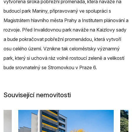
vytvořena široká pobřežní promenáda, která naváže na
budoucí park Maniny, připravovaný ve spolupráci s
Magistrátem hlavního města Prahy a Institutem plánování a
rozvoje. Před Invalidovnou park naváže na Kaizlovy sady
a bude pokračovat pobřežní promenádou, která vytvoří
osu celého území. Vznikne tak celoměstsky významný
park, který si uchová ráz volně rostoucí zeleně a velikostí
bude srovnatelný se Stromovkou v Praze 6.
Související nemovitosti