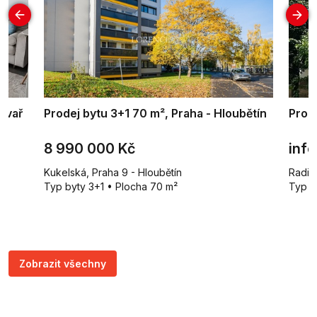
tivař
Prodej bytu 3+1 70 m², Praha - Hloubětín
Prode
8 990 000 Kč
info
Kukelská, Praha 9 - Hloubětín
Radim
Typ byty 3+1 • Plocha 70 m²
Typ b
Zobrazit všechny