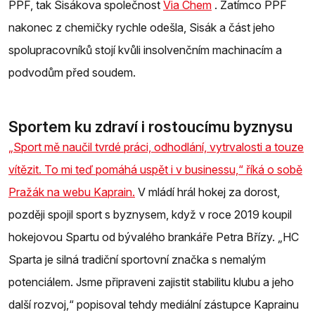
PPF, tak Sisákova společnost
Via Chem
. Zatímco PPF
nakonec z chemičky rychle odešla, Sisák a část jeho
spolupracovníků stojí kvůli insolvenčním machinacím a
podvodům před soudem.
Sportem ku zdraví i rostoucímu byznysu
„Sport mě naučil tvrdé práci, odhodlání, vytrvalosti a touze
vítězit. To mi teď pomáhá uspět i v businessu,“ říká o sobě
Pražák na webu Kaprain.
V mládí hrál hokej za dorost,
později spojil sport s byznysem, když v roce 2019 koupil
hokejovou Spartu od bývalého brankáře Petra Břízy. „HC
Sparta je silná tradiční sportovní značka s nemalým
potenciálem. Jsme připraveni zajistit stabilitu klubu a jeho
další rozvoj,“ popisoval tehdy mediální zástupce Kaprainu