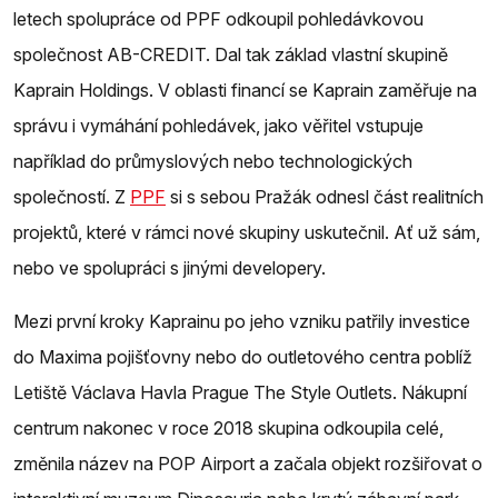
letech spolupráce od PPF odkoupil pohledávkovou
společnost AB-CREDIT. Dal tak základ vlastní skupině
Kaprain Holdings. V oblasti financí se Kaprain zaměřuje na
správu i vymáhání pohledávek, jako věřitel vstupuje
například do průmyslových nebo technologických
společností. Z
PPF
si s sebou Pražák odnesl část realitních
projektů, které v rámci nové skupiny uskutečnil. Ať už sám,
nebo ve spolupráci s jinými developery.
Mezi první kroky Kaprainu po jeho vzniku patřily investice
do Maxima pojišťovny nebo do outletového centra poblíž
Letiště Václava Havla Prague The Style Outlets. Nákupní
centrum nakonec v roce 2018 skupina odkoupila celé,
změnila název na POP Airport a začala objekt rozšiřovat o