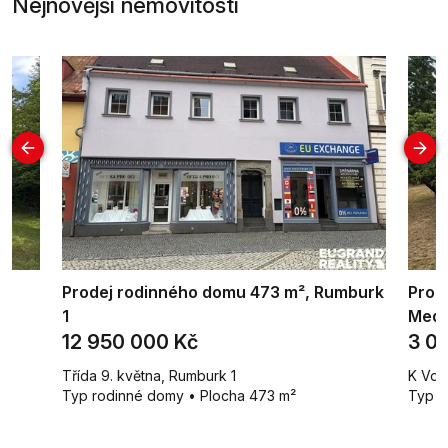
Nejnovější nemovitosti
Prodej rodinného domu 473 m², Rumburk
Prode
1
Med
12 950 000 Kč
3 0
Třída 9. května, Rumburk 1
K Vod
Typ rodinné domy • Plocha 473 m²
Typ c