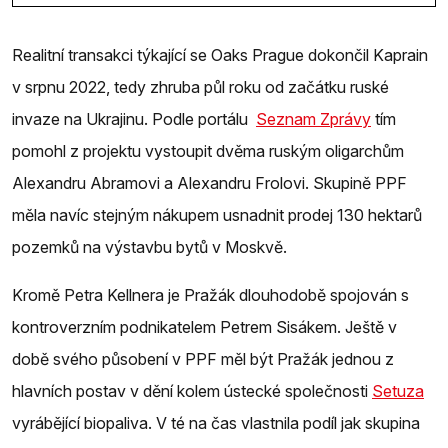
Realitní transakci týkající se Oaks Prague dokončil Kaprain
v srpnu 2022, tedy zhruba půl roku od začátku ruské
invaze na Ukrajinu. Podle portálu
Seznam Zprávy
tím
pomohl z projektu vystoupit dvěma ruským oligarchům
Alexandru Abramovi a Alexandru Frolovi. Skupině PPF
měla navíc stejným nákupem usnadnit prodej 130 hektarů
pozemků na výstavbu bytů v Moskvě.
Kromě Petra Kellnera je Pražák dlouhodobě spojován s
kontroverzním podnikatelem Petrem Sisákem. Ještě v
době svého působení v PPF měl být Pražák jednou z
hlavních postav v dění kolem ústecké společnosti
Setuza
vyrábějící biopaliva. V té na čas vlastnila podíl jak skupina