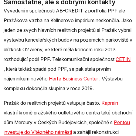
Samostatně, ale s dobrými kontakty
Vyvedením společnosti AB-CREDIT z portfolia PPF ale
Pražákova vazba na Kellnerovo impérium neskončila. Jako
jeden ze svých hlavních realitních projektů si Pražák vybral
výstavbu kancelářských budov na pozemcích parkoviště v
blízkosti O2 areny, ve které měla koncem roku 2013
rozhodující podíl PPF. Telekomunikační společnost
CETIN
, která taktéž spadá pod PPF, se pak stala prvním
nájemníkem nového
Harfa Business Center
. Výstavbu
komplexu dokončila skupina v roce 2019.
Pražák do realitních projektů vstupuje často.
Kaprain
vlastní kromě pražského outletového centra také obchodní
dům Mercury v Českých Budějovicích, společně s
Pentou
investuje do Vítězného náměstí
a zahájil rekonstrukci