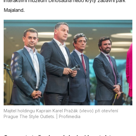
interaktivní muzeum Dinosauria nebo krytý zábavní park
Majaland.
Majitel holdingu Kaprain Karel Pražák (vlevo) při otevření
Prague The Style Outlets. | Profimedia