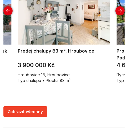
rsk
Prodej chalupy 83 m², Hroubovice
Prod
Podk
3 900 000 Kč
4 6
Hroubovice 18, Hroubovice
Ryche
Typ chalupa • Plocha 83 m²
Typ r
Zobrazit všechny