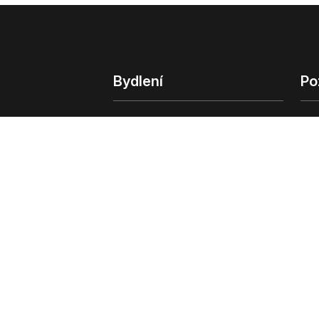
Bydlení
Po
Bydlení
Poz
Byty v Praze
Poz
Byty v Brně
Kom
Obchodní
© 2022 - 2026 Copyright CZECH NEWS CENT
společnosti
|
Informace o zpracování osobn