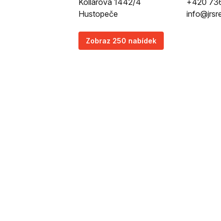
Kollárova 1442/4
+420 73
Hustopeče
info@jrsr
Zobraz 250 nabídek