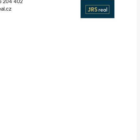
6 204 402
eal.cz