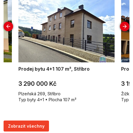
Prodej bytu 4+1 107 m², Stříbro
Prode
3 290 000 Kč
3 1
Plzeňská 269, Stříbro
Žižkov
Typ byty 4+1 • Plocha 107 m²
Typ b
Zobrazit všechny