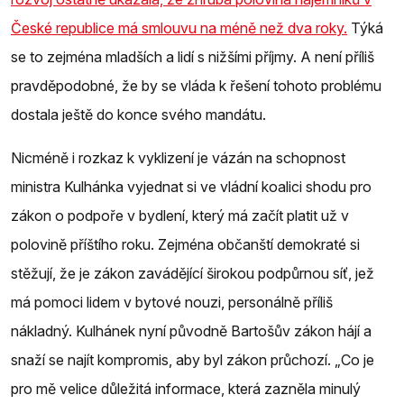
České republice má smlouvu na méně než dva roky.
Týká
se to zejména mladších a lidí s nižšími příjmy. A není příliš
pravděpodobné, že by se vláda k řešení tohoto problému
dostala ještě do konce svého mandátu.
Nicméně i rozkaz k vyklizení je vázán na schopnost
ministra Kulhánka vyjednat si ve vládní koalici shodu pro
zákon o podpoře v bydlení, který má začít platit už v
polovině příštího roku. Zejména občanští demokraté si
stěžují, že je zákon zavádějící širokou podpůrnou síť, jež
má pomoci lidem v bytové nouzi, personálně příliš
nákladný. Kulhánek nyní původně Bartošův zákon hájí a
snaží se najít kompromis, aby byl zákon průchozí. „Co je
pro mě velice důležitá informace, která zazněla minulý