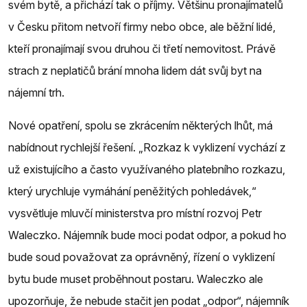
svém bytě, a přichází tak o příjmy. Většinu pronajímatelů
v Česku přitom netvoří firmy nebo obce, ale běžní lidé,
kteří pronajímají svou druhou či třetí nemovitost. Právě
strach z neplatičů brání mnoha lidem dát svůj byt na
nájemní trh.
Nové opatření, spolu se zkrácením některých lhůt, má
nabídnout rychlejší řešení. „Rozkaz k vyklizení vychází z
už existujícího a často využívaného platebního rozkazu,
který urychluje vymáhání peněžitých pohledávek,“
vysvětluje mluvčí ministerstva pro místní rozvoj Petr
Waleczko. Nájemník bude moci podat odpor, a pokud ho
bude soud považovat za oprávněný, řízení o vyklizení
bytu bude muset proběhnout postaru. Waleczko ale
upozorňuje, že nebude stačit jen podat „odpor“, nájemník