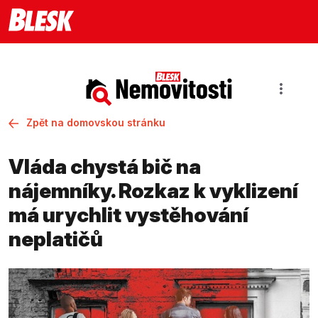
Zpět na domovskou stránku
Vláda chystá bič na
nájemníky. Rozkaz k vyklizení
má urychlit vystěhování
neplatičů