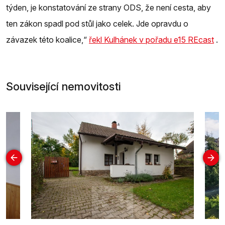
týden, je konstatování ze strany ODS, že není cesta, aby
ten zákon spadl pod stůl jako celek. Jde opravdu o
závazek této koalice,“
řekl Kulhánek v pořadu e15 REcast
.
Související nemovitosti