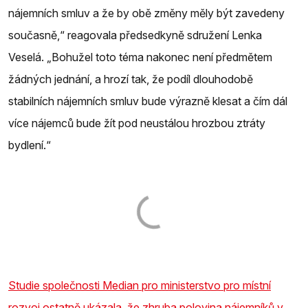
nájemních smluv a že by obě změny měly být zavedeny
současně,“ reagovala předsedkyně sdružení Lenka
Veselá. „Bohužel toto téma nakonec není předmětem
žádných jednání, a hrozí tak, že podíl dlouhodobě
stabilních nájemních smluv bude výrazně klesat a čím dál
více nájemců bude žít pod neustálou hrozbou ztráty
bydlení.“
Studie společnosti Median pro ministerstvo pro místní
rozvoj ostatně ukázala, že zhruba polovina nájemníků v