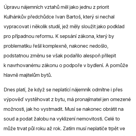
Úpravu nájemních vztahů měl jako jednu z priorit
Kulhánkův předchůdce Ivan Bartoš, který si nechal
vypracovat i několik studií, jež měly sloužit jako podklad
pro případnou reformu. K sepsání zákona, který by
problematiku řešil komplexně, nakonec nedošlo,
podstatnou změnu se však podařilo alespoň přilepit
k navrhovanému zákonu o podpoře v bydlení. A pomůže
hlavně majitelům bytů.
Dnes platí, že když se neplatící nájemník odmítne i přes
výpověď vystěhovat z bytu, má pronajímatel jen omezené
možnosti, jak ho vystrnadit. Musí se nakonec obrátit na
soud a podat žalobu na vyklizení nemovitosti. Celé to
může trvat půl roku až rok. Zatím musí neplatiče trpět ve