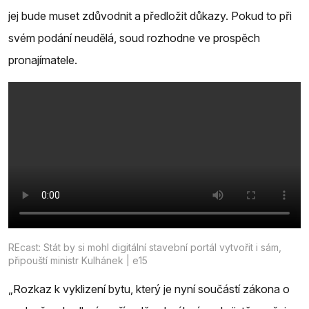
jej bude muset zdůvodnit a předložit důkazy. Pokud to při
svém podání neudělá, soud rozhodne ve prospěch
pronajímatele.
REcast: Stát by si mohl digitální stavební portál vytvořit i sám,
připouští ministr Kulhánek | e15
„Rozkaz k vyklizení bytu, který je nyní součástí zákona o