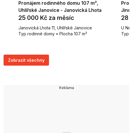
Pronájem rodinného domu 107 m²,
Pron
Uhlířské Janovice - Janovická Lhota
Jind
25 000 Kč za měsíc
28 
Janovická Lhota 11, Uhlířské Janovice
U Nem
Typ rodinné domy • Plocha 107 m²
Typ r
Zobrazit všechny