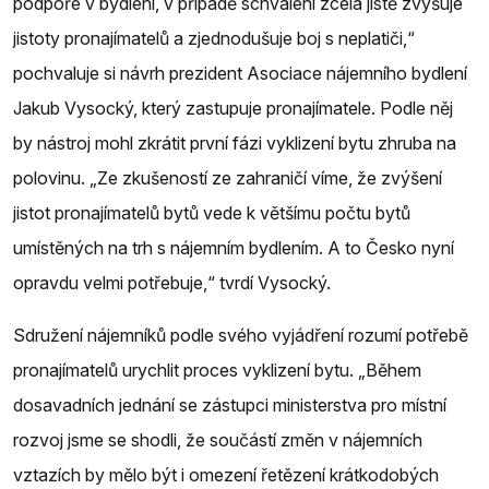
podpoře v bydlení, v případě schválení zcela jistě zvyšuje
jistoty pronajímatelů a zjednodušuje boj s neplatiči,“
pochvaluje si návrh prezident Asociace nájemního bydlení
Jakub Vysocký, který zastupuje pronajímatele. Podle něj
by nástroj mohl zkrátit první fázi vyklizení bytu zhruba na
polovinu. „Ze zkušeností ze zahraničí víme, že zvýšení
jistot pronajímatelů bytů vede k většímu počtu bytů
umístěných na trh s nájemním bydlením. A to Česko nyní
opravdu velmi potřebuje,“ tvrdí Vysocký.
Sdružení nájemníků podle svého vyjádření rozumí potřebě
pronajímatelů urychlit proces vyklizení bytu. „Během
dosavadních jednání se zástupci ministerstva pro místní
rozvoj jsme se shodli, že součástí změn v nájemních
vztazích by mělo být i omezení řetězení krátkodobých