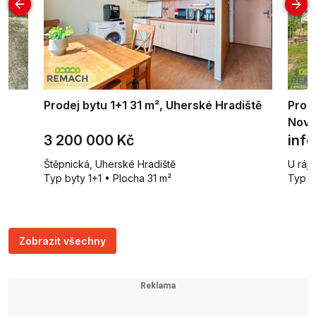
Prodej bytu 1+1 31 m², Uherské Hradiště
Prod
Nová
3 200 000 Kč
info
Štěpnická, Uherské Hradiště
U ráj
Typ byty 1+1 • Plocha 31 m²
Typ r
Zobrazit všechny