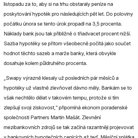
listopadu za to, aby si na trhu obstaraly peníze na
poskytování hypoték pro následujících pět let. Do poloviny
počátku února se tento úrok propadl na 3,5 procenta.
Náklady bank jsou tak přibližně o třiadvacet procent nižší.
Sazba hypotéky se přitom všeobecně počítá jako součet
hodnot těchto sazeb a marže banky, která obvykle
dosahuje kolem půldruhého procenta.
„Swapy výrazně klesaly už posledních pár měsíců a
hypotéky už vlastně zlevňovat dávno měly. Bankám se to
však nechtělo dělat v takovém tempu, protože si tím
zlepšují svoji ziskovost,“ připomíná ekonom poradenské
společnosti Partners Martin Mašát. Zlevnění
mezibankovních zdrojů se tak začíná razantněji projevovat
v bankovních hypotečních cenících až teď. Měsíční splátka