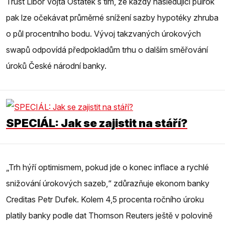
Trust Libor Vojta Ostatek s tím, že každý následující půlrok
pak lze očekávat průměrné snížení sazby hypotéky zhruba
o půl procentního bodu. Vývoj takzvaných úrokových
swapů odpovídá předpokladům trhu o dalším směřování
úroků České národní banky.
SPECIÁL: Jak se zajistit na stáří?
„Trh hýří optimismem, pokud jde o konec inflace a rychlé
snižování úrokových sazeb,“ zdůrazňuje ekonom banky
Creditas Petr Dufek. Kolem 4,5 procenta ročního úroku
platily banky podle dat Thomson Reuters ještě v polovině