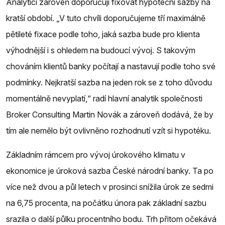
Analytici zároveň doporučují fixovat hypoteční sazby na
kratší období. „V tuto chvíli doporučujeme tří maximálně
pětileté fixace podle toho, jaká sazba bude pro klienta
výhodnější i s ohledem na budoucí vývoj. S takovým
chováním klientů banky počítají a nastavují podle toho své
podmínky. Nejkratší sazba na jeden rok se z toho důvodu
momentálně nevyplatí,“ radí hlavní analytik společnosti
Broker Consulting Martin Novák a zároveň dodává, že by
tím ale nemělo být ovlivněno rozhodnutí vzít si hypotéku.
Základním rámcem pro vývoj úrokového klimatu v
ekonomice je úroková sazba České národní banky. Ta po
více než dvou a půl letech v prosinci snížila úrok ze sedmi
na 6,75 procenta, na počátku února pak základní sazbu
srazila o další půlku procentního bodu. Trh přitom očekává