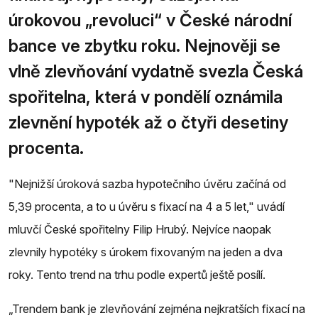
úrokovou „revoluci“ v České národní
bance ve zbytku roku. Nejnověji se
vlně zlevňování vydatně svezla Česká
spořitelna, která v pondělí oznámila
zlevnění hypoték až o čtyři desetiny
procenta.
"Nejnižší úroková sazba hypotečního úvěru začíná od
5,39 procenta, a to u úvěru s fixací na 4 a 5 let," uvádí
mluvčí České spořitelny Filip Hrubý. Nejvíce naopak
zlevnily hypotéky s úrokem fixovaným na jeden a dva
roky. Tento trend na trhu podle expertů ještě posílí.
„Trendem bank je zlevňování zejména nejkratších fixací na