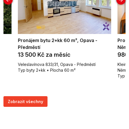
Pronájem bytu 2+kk 60 m², Opava -
Prod
Předměstí
Něm
13 500 Kč za měsíc
980
Veleslavínova 833/31, Opava - Předměstí
Klein
Typ byty 2+kk • Plocha 60 m²
Něme
Typ b
Zobrazit všechny