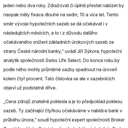
jeden nebo dva roky. Zdražovat či úplně přestat nabízet by
naopak měly fixace dlouhé na sedm, 10 a více let. Tento
směr vývoje hypotečních sazeb se dá očekávat i v
následujících měsících, a to i z důvodu dalšího
očekávaného snížení základních úrokových sazeb ze
strany České národní banky,“ uvádí Jiří Sýkora, hypoteční
analytik společnosti Swiss Life Select. Do konce roku by
podle něho mohly průměrné sazby spadnout na úroveň
kolem čtyř procent. Tato číslovka se ale v sazebnících
objeví už podstatně dříve.
„Cena zdrojů znatelně poklesla a je to předpoklad poklesu
sazeb. Ty začínající čtyřkou očekáváme v nabídce bank v
průběhu února,“ soudí hypoteční expert společnosti Broker