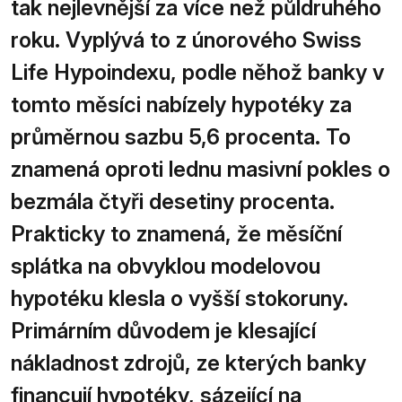
tak nejlevnější za více než půldruhého
roku. Vyplývá to z únorového Swiss
Life Hypoindexu, podle něhož banky v
tomto měsíci nabízely hypotéky za
průměrnou sazbu 5,6 procenta. To
znamená oproti lednu masivní pokles o
bezmála čtyři desetiny procenta.
Prakticky to znamená, že měsíční
splátka na obvyklou modelovou
hypotéku klesla o vyšší stokoruny.
Primárním důvodem je klesající
nákladnost zdrojů, ze kterých banky
financují hypotéky, sázející na