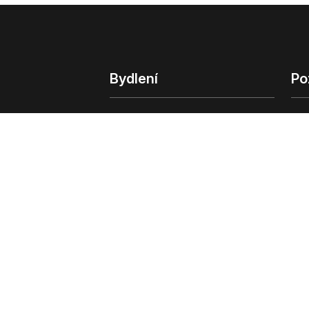
Bydlení
Po
Bydlení
Poz
Byty v Praze
Poz
Byty v Brně
Kom
Obchodní
© 2022 - 2026 Copyright CZECH NEWS CENT
společnosti
|
Informace o zpracování osobn