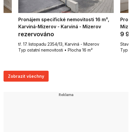
Pronájem specifické nemovitosti 16 m²,
Pron
Karviná-Mizerov - Karviná - Mizerov
Mizer
rezervováno
9 9
tř. 17. listopadu 2354/13, Karviná - Mizerov
Stavb
Typ ostatní nemovitosti • Plocha 16 m²
Typ b
Zobrazit všechny