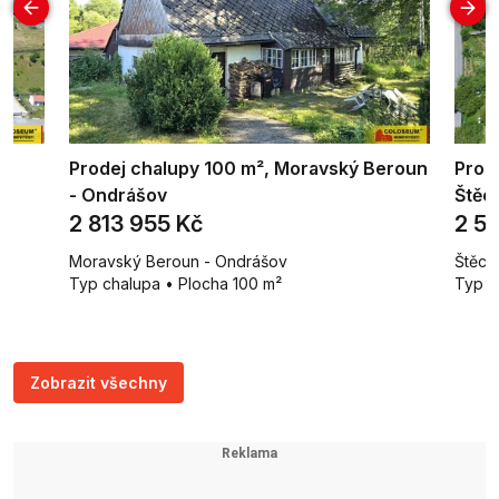
²,
Prodej chalupy 100 m², Moravský Beroun
Prod
- Ondrášov
Štěc
2 813 955 Kč
2 5
Moravský Beroun - Ondrášov
Štěch
m²
Typ chalupa • Plocha 100 m²
Typ p
Zobrazit všechny