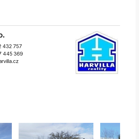
o.
2 432 757
7 445 369
rvilla.cz