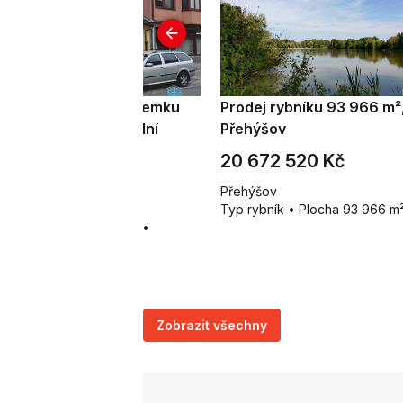
odej stavebního pozemku
Prodej rybníku 93 966 m²
4 m², Plzeň - Východní
Přehýšov
edměstí
 900 000 Kč
20 672 520 Kč
zenecká 194/10, Plzeň -
Přehýšov
chodní Předměstí
Typ rybník • Plocha 93 966 m
p pozemky pro bydlení •
ocha 144 m²
Zobrazit všechny