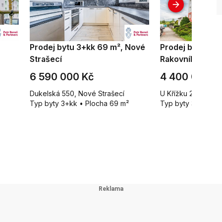
Prodej bytu 3+kk 69 m², Nové
Prodej bytu 3+1
Strašecí
Rakovník II
6 590 000 Kč
4 400 000 K
Dukelská 550, Nové Strašecí
U Křížku 2236, Rako
Typ byty 3+kk • Plocha 69 m²
Typ byty 3+1 • Plo