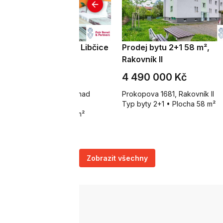
odej bytu 3+1 62 m², Libčice
Prodej bytu 2+1 58 m²,
d Vltavou
Rakovník II
 790 000 Kč
4 490 000 Kč
d Saharou 722, Libčice nad
Prokopova 1681, Rakovník II
tavou
Typ byty 2+1 • Plocha 58 m²
p byty 3+1 • Plocha 62 m²
Zobrazit všechny