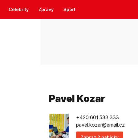
Celebrity
Zprávy
Sport
Pavel Kozar
+420 601 533 333
pavel.kozar@email.cz
Zobraz 2 nabídky