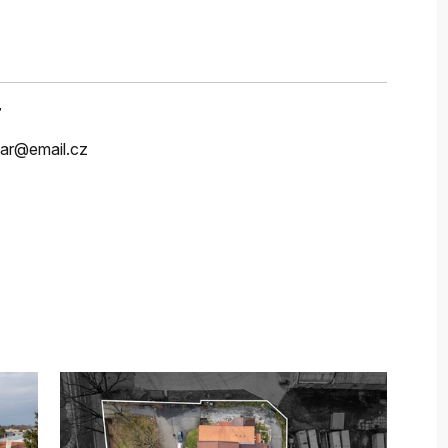
r
zar@email.cz