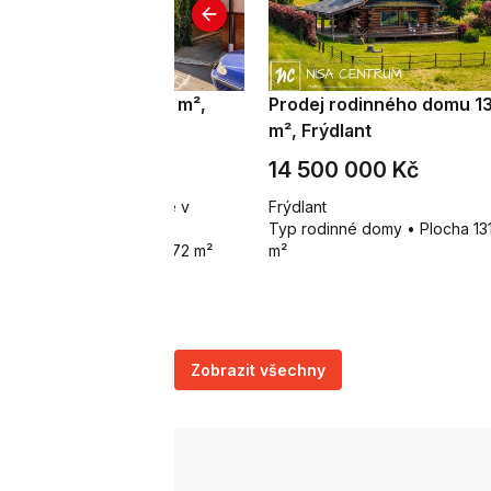
odej restaurace 272 m²,
Prodej rodinného domu 1
blonné v Podještědí
m², Frýdlant
 900 000 Kč
14 500 000 Kč
aroměstská 74, Jablonné v
Frýdlant
dještědí
Typ rodinné domy • Plocha 13
p restaurace • Plocha 272 m²
m²
Zobrazit všechny