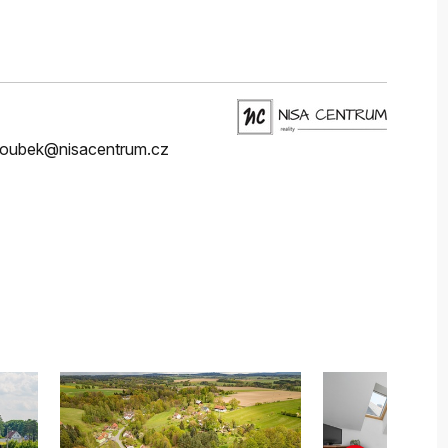
koubek@nisacentrum.cz