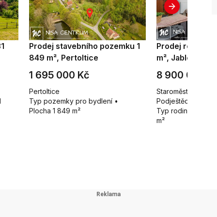
31
Prodej stavebního pozemku 1
Prodej rodinné
849 m², Pertoltice
m², Jablonné v 
1 695 000 Kč
8 900 000 K
Pertoltice
Staroměstská 74, 
1
Typ pozemky pro bydlení •
Podještědí
Plocha 1 849 m²
Typ rodinné domy 
m²