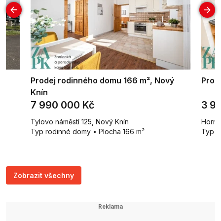
Prodej rodinného domu 166 m², Nový
Prod
Knín
7 990 000 Kč
3 9
Tylovo náměstí 125, Nový Knín
Horni
Typ rodinné domy • Plocha 166 m²
Typ b
Zobrazit všechny