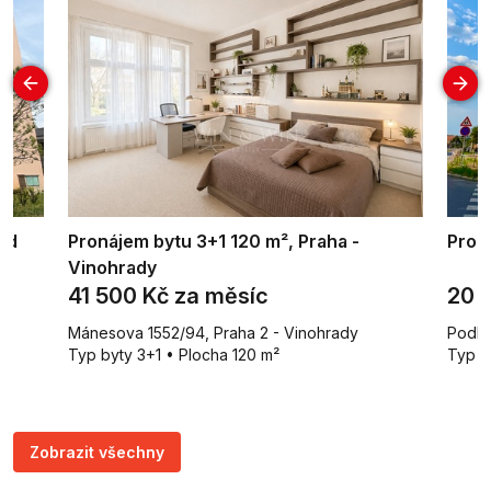
ad
Pronájem bytu 3+1 120 m², Praha -
Pron
Vinohrady
41 500 Kč za měsíc
20 
Mánesova 1552/94, Praha 2 - Vinohrady
Podle
Typ byty 3+1 • Plocha 120 m²
Typ b
Zobrazit všechny