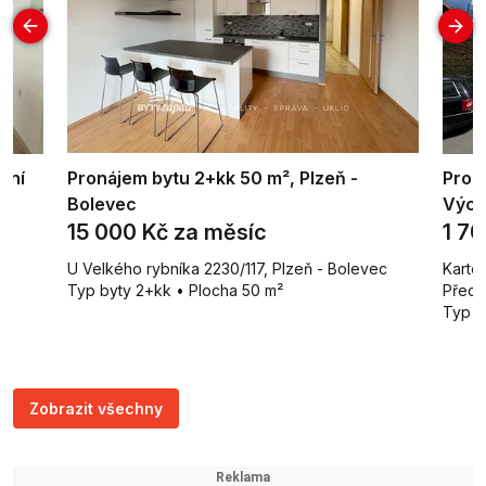
žní
Pronájem bytu 2+kk 50 m², Plzeň -
Pron
Bolevec
Vých
15 000 Kč za měsíc
1 7
U Velkého rybníka 2230/117, Plzeň - Bolevec
Kartó
Typ byty 2+kk • Plocha 50 m²
Předm
Typ g
Zobrazit všechny