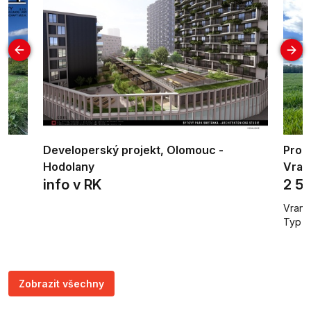
,
Developerský projekt, Olomouc -
Prod
Hodolany
Vran
info v RK
2 5
Vrano
²
Typ p
Zobrazit všechny