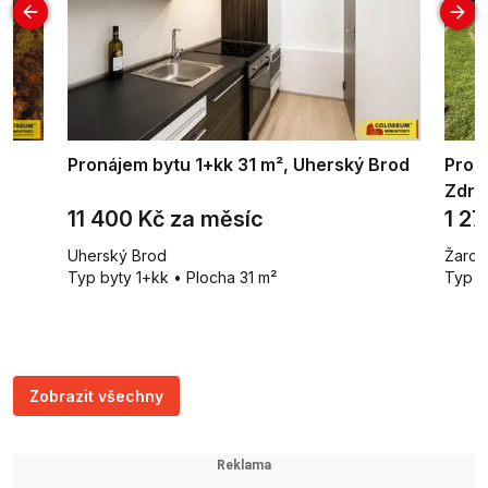
Pronájem bytu 1+kk 31 m², Uherský Brod
Prode
Zdra
11 400 Kč za měsíc
1 2
Uherský Brod
Žaroš
a
Typ byty 1+kk • Plocha 31 m²
Typ s
Zobrazit všechny