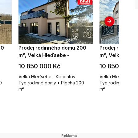
50
Prodej rodinného domu 200
Prodej rodinné
m², Velká Hleďsebe -
m², Velká Hleďs
Klimentov
Klimentov
10 850 000 Kč
10 850 000 
Velká Hleďsebe - Klimentov
Velká Hleďsebe - 
0
Typ rodinné domy • Plocha 200
Typ rodinné domy 
m²
m²