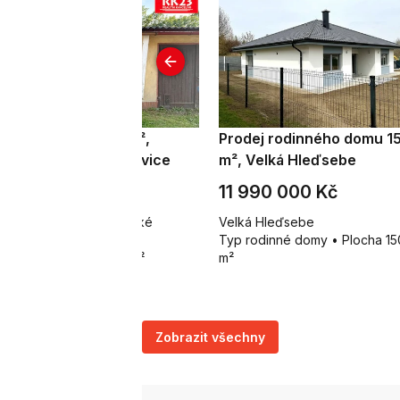
onájem garáže 24 m²,
Prodej rodinného domu 1
riánské Lázně - Úšovice
m², Velká Hleďsebe
 900 Kč za měsíc
11 990 000 Kč
ovice č.ev. 351, Mariánské
Velká Hleďsebe
zně
Typ rodinné domy • Plocha 15
p garáže • Plocha 24 m²
m²
Zobrazit všechny