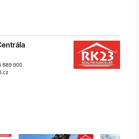
entrála
5 889 900
3.cz