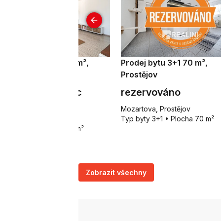
onájem bytu 2+1 54 m²,
Prodej bytu 3+1 70 m²,
rviná - Mizerov
Prostějov
5 000 Kč za měsíc
rezervováno
jakovského, Karviná -
Mozartova, Prostějov
zerov
Typ byty 3+1 • Plocha 70 m²
p byty 2+1 • Plocha 54 m²
Zobrazit všechny