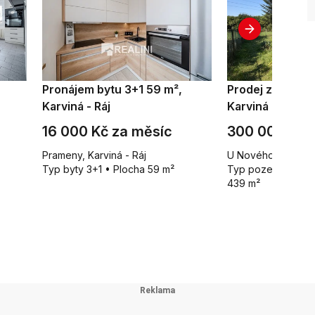
Pronájem bytu 3+1 59 m²,
Prodej zahrady 
Karviná - Ráj
Karviná
16 000 Kč za měsíc
300 000 Kč
Prameny, Karviná - Ráj
U Nového dvora, K
Typ byty 3+1 • Plocha 59 m²
Typ pozemky - za
439 m²