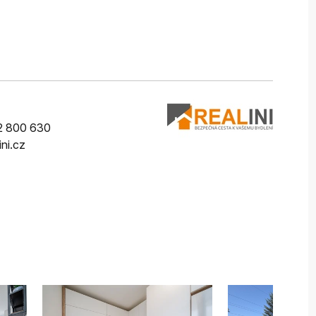
2 800 630
ini.cz