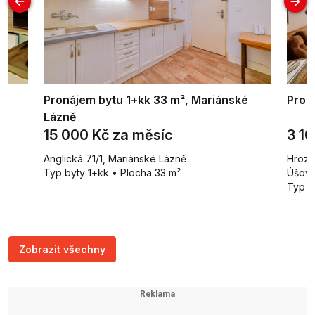
Pronájem bytu 1+kk 33 m², Mariánské
Prod
Lázně
15 000 Kč za měsíc
3 1
Anglická 71/1, Mariánské Lázně
Hrozn
Typ byty 1+kk • Plocha 33 m²
Úšovi
Typ b
Zobrazit všechny