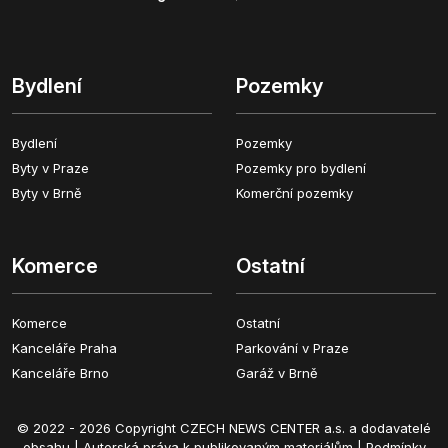
Bydlení
Pozemky
Bydlení
Pozemky
Byty v Praze
Pozemky pro bydlení
Byty v Brně
Komerční pozemky
Komerce
Ostatní
Komerce
Ostatní
Kanceláře Praha
Parkování v Praze
Kanceláře Brno
Garáž v Brně
© 2022 - 2026 Copyright CZECH NEWS CENTER a.s. a dodavatelé
obsahu |
Autorská práva k publikovaným materiálům
|
Podmínky