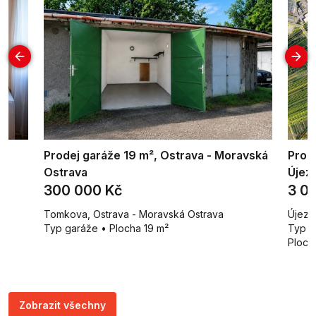
Prodej garáže 19 m², Ostrava - Moravská
Prod
Ostrava
Újez
300 000 Kč
3 0
Tomkova, Ostrava - Moravská Ostrava
Újezd
Typ garáže • Plocha 19 m²
Typ p
Ploch
Zobrazit všechny