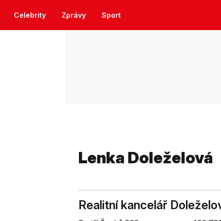
Celebrity
Zprávy
Sport
Lenka Doleželová
Realitní kancelář Doleželo