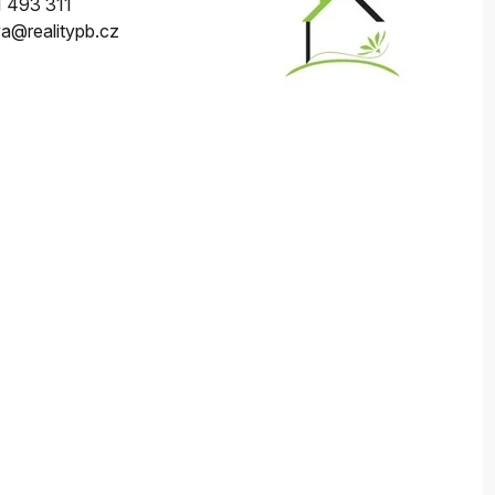
 493 311
a@realitypb.cz