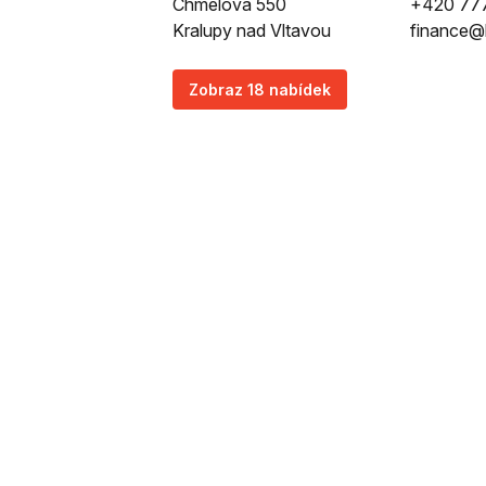
Chmelova 550
+420 777
Kralupy nad Vltavou
finance@b
Zobraz 18 nabídek