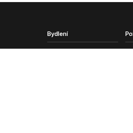
Bydlení
Po
Bydlení
Poz
Byty v Praze
Poz
Byty v Brně
Kom
Obchodní
© 2022 - 2026 Copyright CZECH NEWS CENT
společnosti
|
Informace o zpracování osobn