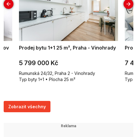
žkov
Prodej bytu 1+1 25 m², Praha - Vinohrady
Prode
5 799 000 Kč
7 4
Rumunská 24/32, Praha 2 - Vinohrady
Rumun
Typ byty 1+1 • Plocha 25 m²
Typ b
Zobrazit všechny