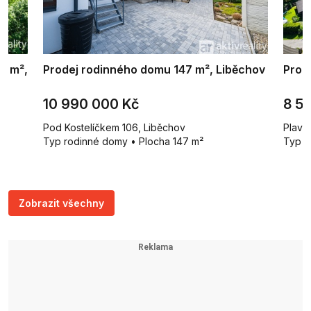
6 m²,
Prodej rodinného domu 147 m², Liběchov
Prod
10 990 000 Kč
8 5
Pod Kostelíčkem 106, Liběchov
Plavy
Typ rodinné domy • Plocha 147 m²
Typ r
Zobrazit všechny