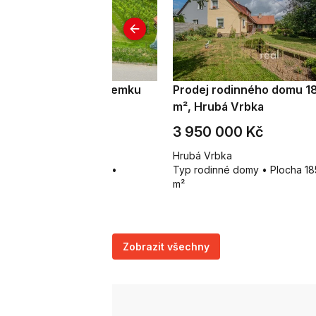
odej stavebního pozemku
Prodej rodinného domu 1
9 m², Moravany
m², Hrubá Vrbka
 200 000 Kč
3 950 000 Kč
ravany
Hrubá Vrbka
p pozemky pro bydlení •
Typ rodinné domy • Plocha 18
ocha 399 m²
m²
Zobrazit všechny