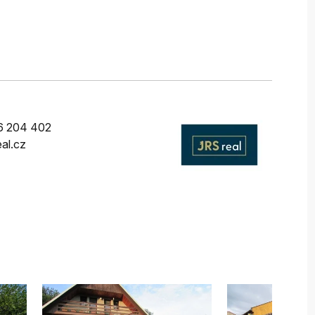
6 204 402
eal.cz