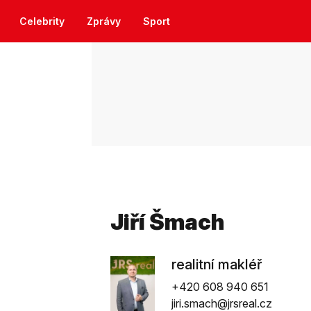
Celebrity
Zprávy
Sport
Jiří Šmach
realitní makléř
+420 608 940 651
jiri.smach@jrsreal.cz