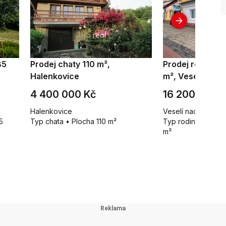
85
Prodej chaty 110 m²,
Prodej rodinné
Halenkovice
m², Veselí nad
4 400 000 Kč
16 200 000 
Halenkovice
Veselí nad Moravo
5
Typ chata • Plocha 110 m²
Typ rodinné domy 
m²