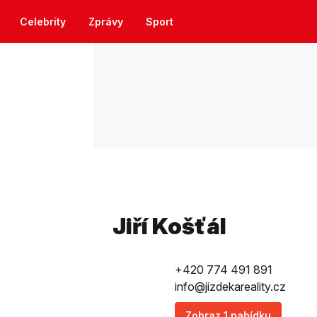
Celebrity
Zprávy
Sport
Jiří Košťál
+420 774 491 891
info@jizdekareality.cz
Zobraz 1 nabídku