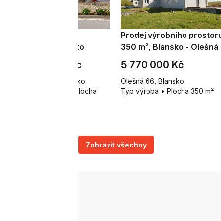
ronájem obchodního
Prodej výrobního prostor
ostoru 72 m², Blansko
350 m², Blansko - Olešná
5 000 Kč za měsíc
5 770 000 Kč
žmitálova 382/30, Blansko
Olešná 66, Blansko
p obchodní prostory • Plocha
Typ výroba • Plocha 350 m²
 m²
Zobrazit všechny