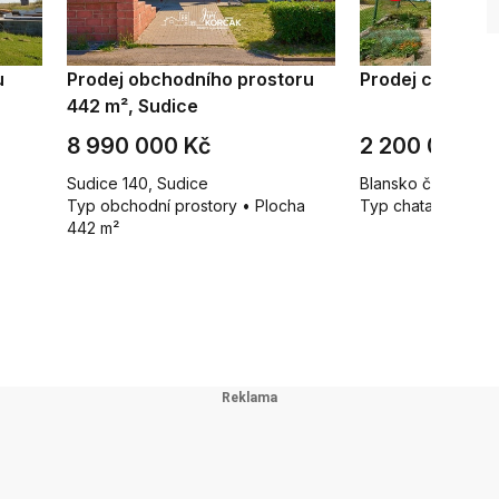
u
Prodej obchodního prostoru
Prodej chaty 28
442 m², Sudice
8 990 000 Kč
2 200 000 K
Sudice 140, Sudice
Blansko č.ev. 371,
Typ obchodní prostory • Plocha
Typ chata • Ploch
442 m²