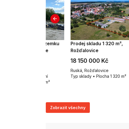
odej komerčního pozemku
Prodej skladu 1 320 m²,
 325 m², Rožďalovice
Rožďalovice
 500 Kč za m²
18 150 000 Kč
žďalovice
Ruská, Rožďalovice
p pozemky pro komerční
Typ sklady • Plocha 1 320 m²
stavbu • Plocha 20 325 m²
Zobrazit všechny