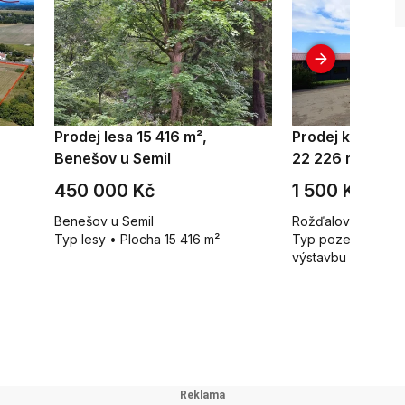
Prodej lesa 15 416 m²,
Prodej komerč
Benešov u Semil
22 226 m², Rož
450 000 Kč
1 500 Kč za 
Benešov u Semil
Rožďalovice
Typ lesy • Plocha 15 416 m²
Typ pozemky pro 
výstavbu • Plocha