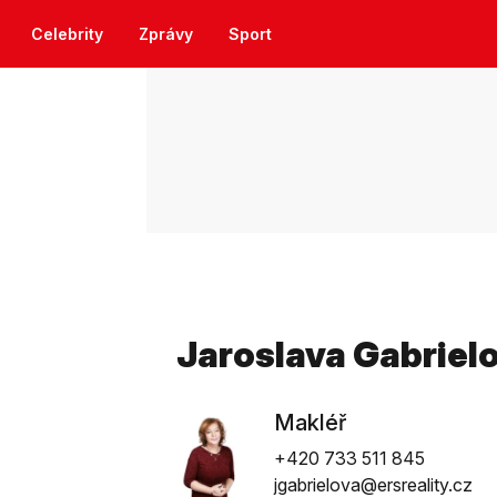
Celebrity
Zprávy
Sport
Jaroslava Gabriel
Makléř
+420 733 511 845
jgabrielova@ersreality.cz