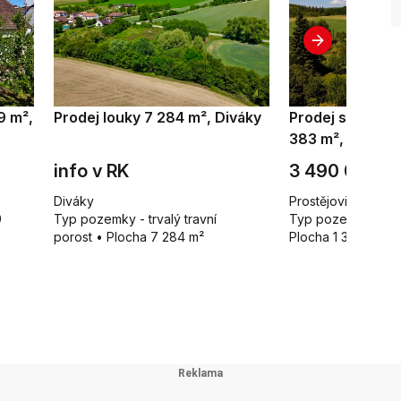
9 m²,
Prodej louky 7 284 m², Diváky
Prodej stavebn
383 m², Prostěj
info v RK
3 490 000 K
Diváky
Prostějovičky
9
Typ pozemky - trvalý travní
Typ pozemky pro 
porost • Plocha 7 284 m²
Plocha 1 383 m²