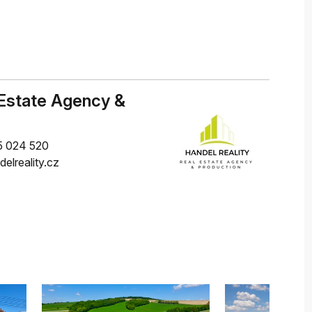
Estate Agency &
 024 520
elreality.cz