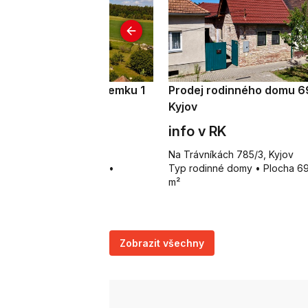
odej stavebního pozemku 1
Prodej rodinného domu 6
3 m², Prostějovičky
Kyjov
 490 000 Kč
info v RK
ostějovičky
Na Trávníkách 785/3, Kyjov
p pozemky pro bydlení •
Typ rodinné domy • Plocha 6
ocha 1 383 m²
m²
Zobrazit všechny