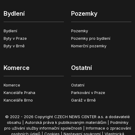
Bydlení
Pozemky
Bydlení
Pozemky
Byty v Praze
Pozemky pro bydlení
Byty v Brně
Komerční pozemky
Komerce
Ostatní
Komerce
Ostatní
Kanceláře Praha
Parkování v Praze
Kanceláře Brno
Garáž v Brně
© 2022 - 2026 Copyright CZECH NEWS CENTER a.s. a dodavatelé
obsahu |
Autorská práva k publikovaným materiálům
|
Podmínky
pro užívání služby informační společnosti
|
Informace o zpracování
osobních údajů
|
Cookies
|
Nastavení soukromí
|
Vlastnická