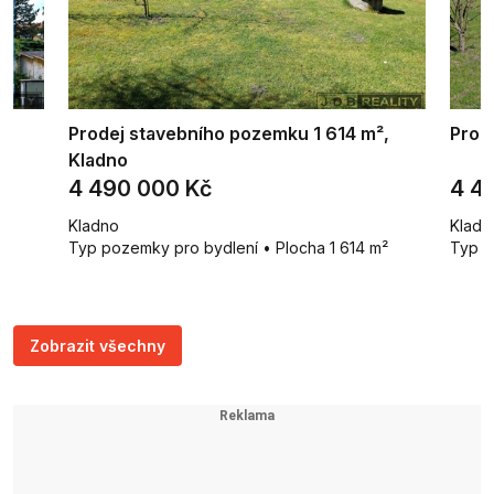
Prodej stavebního pozemku 1 614 m²,
Prod
Kladno
4 490 000 Kč
4 4
Kladno
Kladn
Typ pozemky pro bydlení • Plocha 1 614 m²
Typ c
Zobrazit všechny