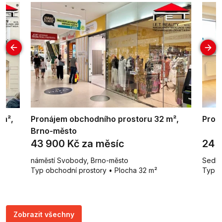
 m²,
Pronájem obchodního prostoru 32 m²,
Pron
Brno-město
43 900 Kč za měsíc
24 
náměstí Svobody, Brno-město
Sedlá
Typ obchodní prostory • Plocha 32 m²
Typ b
Zobrazit všechny