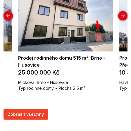
Prodej rodinného domu 515 m², Brno -
Prod
Husovice
Před
25 000 000 Kč
10 
Míčkova, Brno - Husovice
Havlí
Typ rodinné domy • Plocha 515 m²
Typ č
Zobrazit všechny