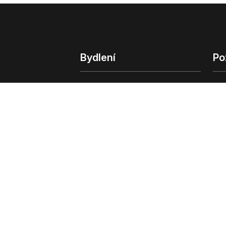
Bydlení
Po
Bydlení
Poz
Byty v Praze
Poz
Byty v Brně
Kom
Obchodní
© 2022 - 2026 Copyright CZECH NEWS CENT
společnosti
|
Informace o zpracování osobn