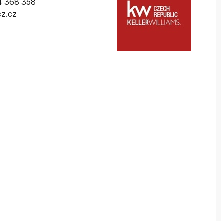
4 368 358
z.cz