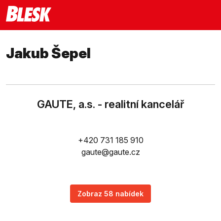
Jakub Šepel
GAUTE, a.s. - realitní kancelář
+420 731 185 910
gaute@gaute.cz
Zobraz 58 nabídek