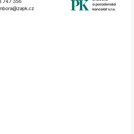
8 747 356
ambora@zapk.cz