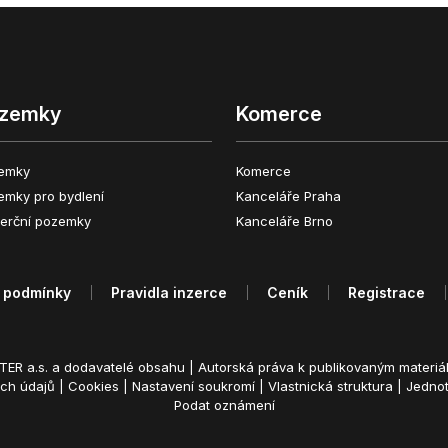
zemky
Komerce
emky
Komerce
emky pro bydlení
Kanceláře Praha
erční pozemky
Kanceláře Brno
 podmínky
Pravidla inzerce
Ceník
Registrace
ER a.s. a dodavatelé obsahu |
Autorská práva k publikovaným materiá
ích údajů
|
Cookies
|
Nastavení soukromí
|
Vlastnická struktura
|
Jednot
Podat oznámení