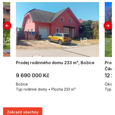
ov
Prodej rodinného domu 233 m², Božice
Prod
Čiko
9 690 000 Kč
12 
Božice
Čikov
Typ rodinné domy • Plocha 233 m²
Typ z
Zobrazit všechny