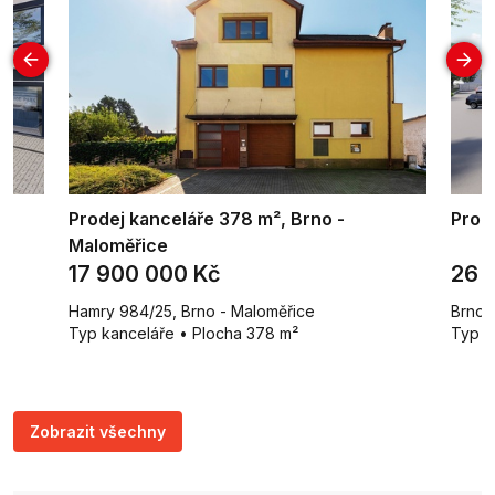
Prodej kanceláře 378 m², Brno -
Prod
Maloměřice
17 900 000 Kč
26 
Hamry 984/25, Brno - Maloměřice
Brno
Typ kanceláře • Plocha 378 m²
Typ v
Zobrazit všechny