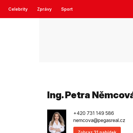
Celebrity
Zprávy
Sport
Ing. Petra Němcov
+420 731 149 586
nemcova@pegasreal.cz
Zobraz 31 nabídek