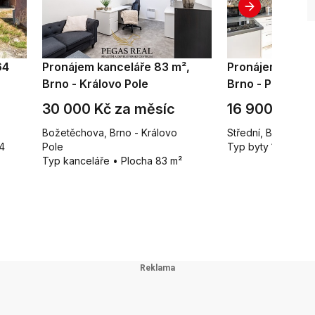
64
Pronájem kanceláře 83 m²,
Pronájem bytu 1
Brno - Královo Pole
Brno - Ponava
30 000 Kč za měsíc
16 900 Kč za
Božetěchova, Brno - Královo
Střední, Brno - Po
4
Pole
Typ byty 1+kk • P
Typ kanceláře • Plocha 83 m²