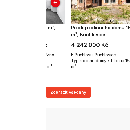
onájem kanceláře 35 m²,
Prodej rodinného domu 1
no - Černá Pole
m², Buchlovice
2 503 Kč za měsíc
4 242 000 Kč
lady Horákové 1957/13, Brno -
K Buchlovu, Buchlovice
rná Pole
Typ rodinné domy • Plocha 16
p kanceláře • Plocha 35 m²
m²
Zobrazit všechny