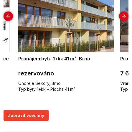
vice
Pronájem bytu 1+kk 41 m², Brno
Prod
rezervováno
7 6
Ondřeje Sekory, Brno
Vrano
Typ byty 1+kk • Plocha 41 m²
Typ b
Zobrazit všechny