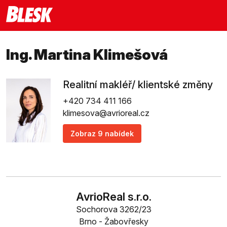
Ing. Martina Klimešová
Realitní makléř/ klientské změny
+420 734 411 166
klimesova@avrioreal.cz
Zobraz 9 nabídek
AvrioReal s.r.o.
Sochorova 3262/23
Brno - Žabovřesky